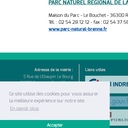
PARC NATUREL REGIONAL DE L
Maison du Parc - Le Bouchet - 36300
Tél. : 02 54 28 12 12 - fax : 02 54 37 
www.parc-naturel-brenne.fr
Adresse de la mairie :
Liens utiles
5 Rue de l'Ebaupin Le Bourg
36170 Sacierges-Saint-Martin
Tél : 02 54 47 55 04
Ce site utilise des cookies pour vous assurer
Mail : sacierges-mairie@wanadoo.fr
la meilleure expérience sur notre site.
Horaires d'ouvertures :
En savoir plus
Lundi, Mardi, Jeudi et Vendredi
de 9h à 12h
Accepter